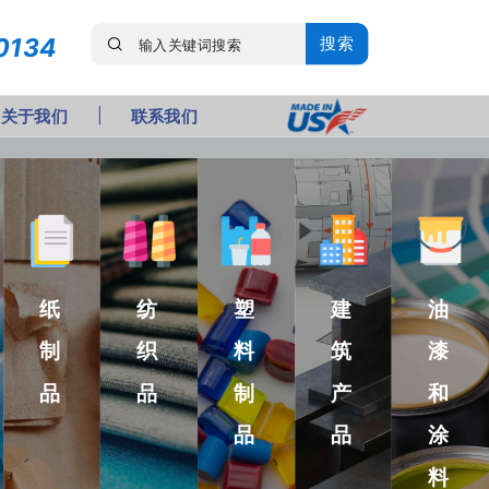
0134
搜索
关于我们
联系我们
纸
纺
塑
建
油
制
织
料
筑
漆
品
品
制
产
和
品
品
涂
料