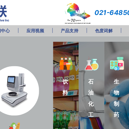
021-6485
闻中心
应用视频
产品支持
色度词解
饮
石
生
料
油
物
化
制
工
药