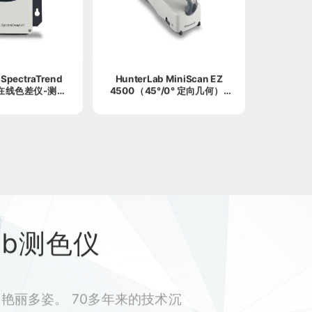
d
HunterLab MiniScan EZ
4500（45°/0° 定向几何）-
仪
MSEZ4500 便携式色差仪-测
色仪
Lab测色仪
艳丽多姿。 70多年来的技术沉