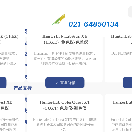
07室
021-64850134
/ 54801104
首页
EZ (CFEZ)
HunterLab LabScan XE
HunterLa
仪
产品
（LSXE）测色仪-色差仪
行业应用
颜色测量技术，
HunterLab一直专注于研发颜色测量技术，
D25 NC
及智慧，
本公司拥有60多年的经验及智慧，LabScan
色差仪的经典之
XE就是在这基础上钻研出来的。
新闻中心
应用视频
查看详情
产品支持
色度词解
est XE
HunterLab ColorQuest XT
HunterLa
测色仪
(CQXT) 色差仪-测色仪
关于我们
性价比的分光测色
HunterLab ColorQuest XT是专门设计用来测
HunterLab 
联系我们
，可以用它检
量透明液体和固体透射色的高性能分光
它内置颜色
颜色分析方
仪。
示屏，Colo