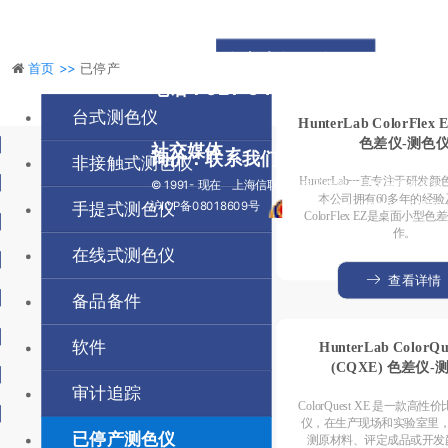
地址：上海市光复西路2899弄2号5
首页 >>
已停产
电话：021-64850134 / 54261103 
台式测色仪
HunterLab ColorFlex 
色差仪-测色
社交媒体：
询价：
联系我们
非接触式测色仪
HunterLab一直专注于研发
© 1991- 现在 上海信联创作电子有限公司 保留所有权利
本公司拥有60多年的经验
沪ICP备08018609号
沪公网安备31010702008138
手提式测色仪
ColorFlex EZ是桌面小型
号
作。
在线式测色仪
查看详情
备品备件
软件
HunterLab ColorQu
(CQXE) 色差仪-
审计追踪
ColorQuest XE 是一款高
仪，在生产现场和实验室里
已停产测色仪
测原材料、评定成品或开发