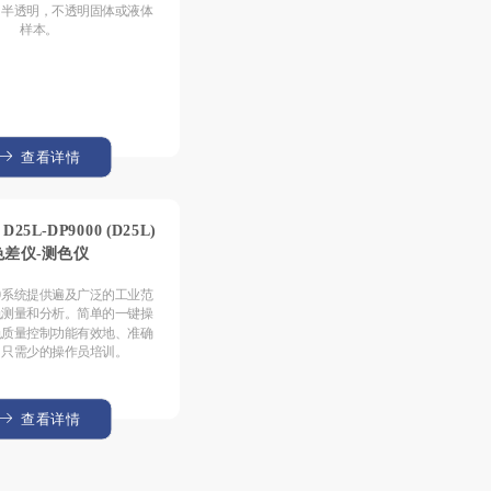
，半透明，不透明固体或液体
样本。
查看详情
 D25L-DP9000 (D25L)
色差仪-测色仪
9000系统提供遍及广泛的工业范
色测量和分析。简单的一键操
色质量控制功能有效地、准确
，只需少的操作员培训。
查看详情