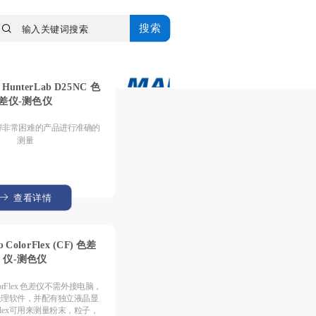
搜索
b HunterLab D25NC 色
差仪-测色仪
对制样非常困难的产品进行准确的
测量
查看详情
b ColorFlex (CF) 色差
仪-测色仪
ColorFlex 色差仪不需外接电脑，
处理软件，并配有独立液晶显
rFlex可用来测量粉末，粒子，