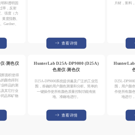
透明和透明固
片材，浆料
过率，反射
度、强度（力
、黄度指数、
ardner、
。
查看详情
色差仪-测色仪
HunterLab D25A-DP9000 (D25A)
HunterLab
色差仪-测色仪
的大观察面积使得
品的颜色得到
D25A-DP9000系统提供遍及广泛的工业范
D25L-DP
行业样品的测
围，准确的用户颜色测量和分析。简单的
围，用户颜
以及其它行业
一键操作使所有颜色质量控制功能有效
作使所有颜
学药品和矿物
地、准确地进行。
地进行
查看详情