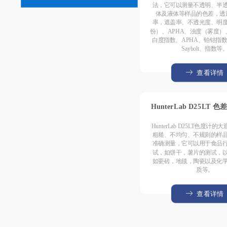
法，它可以测量不透明、半
体及液体等样品的色差，透
率，遮盖率、不透光度、明
份）、APHA、浊度（雾度）
白度指数、APHA、铂钴指数、G
Saybolt、指数等
查看详情
HunterLab D25LT 
HunterLab D25LT色度计
粗糙、不均匀、不规则的样
准确测量，它可以用于食品
试，如饼干，薯片的测试，
如瓷砖，地毯，陶瓷以及化
质等。
查看详情