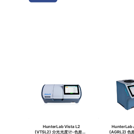
HunterLab Vista L2
HunterLab Agera L2
(VTSL2) 分光光度计-色差仪-
(AGRL2) 