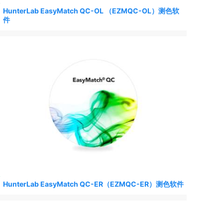
HunterLab EasyMatch QC-OL （EZMQC-OL）测色软
件
HunterLab UltraScan VIS (USVIS) 色差仪-测色仪
HunterLab EasyMatch QC-ER（EZMQC-ER）测色软件