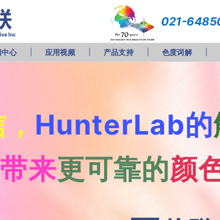
021-6485
闻中心
应用视频
产品支持
色度词解
信，
HunterLab的
您
带来
更可靠的
颜